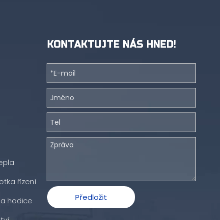
KONTAKTUJTE NÁS HNED!
epla
otka řízení
Předložit
 a hadice
tví