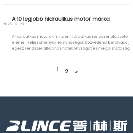
egy okos kis alkatrész rejlik: az irányszabályozó szelep
A 10 legjobb hidraulikus motor márka
2025
07-23
A hidraulikus motorok minden hidraulikus rendszer alapvető
elemei. Teljesítményük és minőségük közvetlenül befolyásolja
egész rendszer általános hatékonyságát és megbízhatóságát
jól ismert márkájú hidraulikus motor választása nemcsak kivál
terméket biztosít, hanem átfogó utóértékesítést is
1
2
»