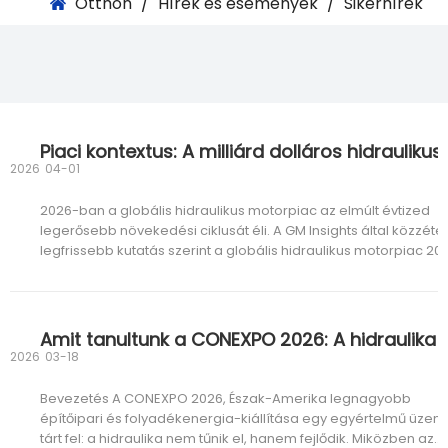
Otthon
/
Hírek és események
/
Sikerhírek
Piaci k
2026
04-01
2026-ban a globális hidraulikus motorpiac az elmúlt évtized
legerősebb növekedési ciklusát éli. A GM Insights által közzétet
legfrissebb kutatás szerint a globális hidraulikus motorpiac 20
ben meghaladta a 13,3 milliárd USD-t, és az előrejelzések szeri
6,9%-os összetett éves növekedési rátával (CAGR) fog bővülni
2026
03-18
Bevezetés A CONEXPO 2026, Észak-Amerika legnagyobb
építőipari és folyadékenergia-kiállítása egy egyértelmű üzene
tárt fel: a hidraulika nem tűnik el, hanem fejlődik. Miközben az