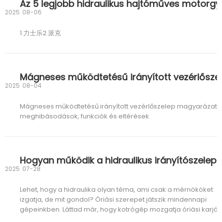
2025
08-06
1.力士乐2.派克
2025
08-04
Mágneses működtetésű irányított vezérlőszelep magyarázata
meghibásodások, funkciók és eltérések
2025
07-28
Lehet, hogy a hidraulika olyan téma, ami csak a mérnököket
izgatja, de mit gondol? Óriási szerepet játszik mindennapi
gépeinkben. Láttad már, hogy kotrógép mozgatja óriási karját
Ez a hidraulika működés közben. A sima mozgás mögött pedi