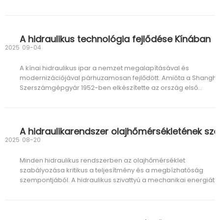
elektromosítás továbbra is felkelti a figyelmet, a kiállításon
megfigyelt valóság árnyaltabb. Mozgó gépek mozognak
A hidraulikus technológia fejlődése Kínában
2025
09-04
A kínai hidraulikus ipar a nemzet megalapításával és
modernizációjával párhuzamosan fejlődött. Amióta a Shangha
Szerszámgépgyár 1952-ben elkészítette az ország első
hidraulikus alkatrészét – egy fogaskerék-szivattyút –, az ipar 
szakaszon ment keresztül: kezdeti alapozás, rendszerépítés,
bővítés.
2025
08-20
Minden hidraulikus rendszerben az olajhőmérséklet
szabályozása kritikus a teljesítmény és a megbízhatóság
szempontjából. A hidraulikus szivattyú a mechanikai energiát
hidraulikus energiává alakítja, de ennek az energiának egy ré
elkerülhetetlenül hővé alakul. Amikor a keletkező hő meghalad
a Hidraulika hűtő elvezető képességét ill