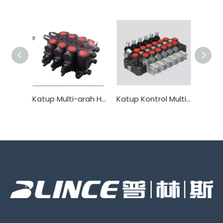
Katup Multi-arah Hidraulik Seri Blince ZL
Katup Kontrol Multi-arah Hidraulik Seri Blince TR55