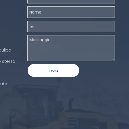
aulico
o sterzo
Invia
tubo