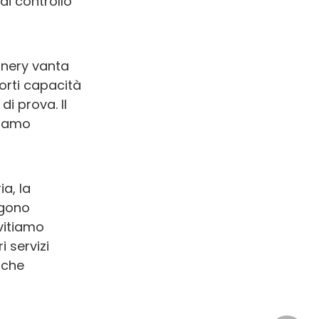
di controllo
hinery vanta
forti capacità
i prova. Il
siamo
ia, la
ngono
vitiamo
i servizi
iche