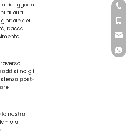
 con Dongguan
+86-76
ci di alta
 globale dei
+86 132
ità, bassa
sales
scimento
+86 132
traverso
soddisfino gli
sistenza post-
iore
lla nostra
niamo a
e