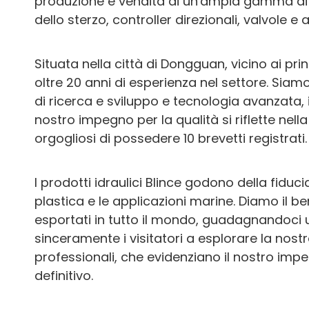
produzione e vendita di un'ampia gamma di co
dello sterzo, controller direzionali, valvole e 
Situata nella città di Dongguan, vicino ai pr
oltre 20 anni di esperienza nel settore. Siamo
di ricerca e sviluppo e tecnologia avanzata, 
nostro impegno per la qualità si riflette nel
orgogliosi di possedere 10 brevetti registrati.
I prodotti idraulici Blince godono della fiducia
plastica e le applicazioni marine. Diamo il 
esportati in tutto il mondo, guadagnandoci 
sinceramente i visitatori a esplorare la nostr
professionali, che evidenziano il nostro impeg
definitivo.