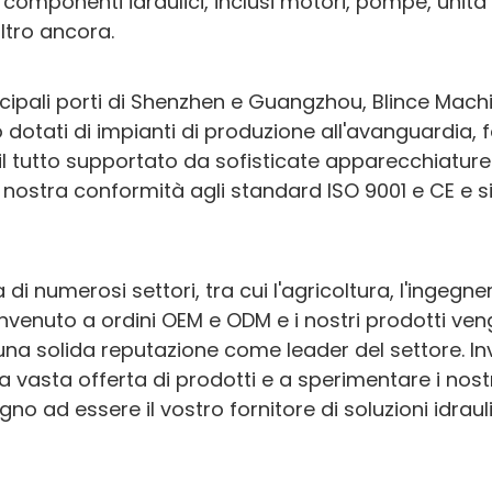
mponenti idraulici, inclusi motori, pompe, unità 
altro ancora.
incipali porti di Shenzhen e Guangzhou, Blince Mac
 dotati di impianti di produzione all'avanguardia, 
il tutto supportato da sofisticate apparecchiature d
la nostra conformità agli standard ISO 9001 e CE e 
 di numerosi settori, tra cui l'agricoltura, l'ingegner
benvenuto a ordini OEM e ODM e i nostri prodotti ve
una solida reputazione come leader del settore. In
a vasta offerta di prodotti e a sperimentare i nostr
no ad essere il vostro fornitore di soluzioni idraul