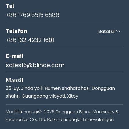
Tel
+86-769 8515 6586
Telefon
Batafsil >>
+86
132 4232 1601
E-mail
sales16@blince.com
Manzil
35-uy, Jinda yo'li, Humen shaharchasi, Dongguan
shahri, Guangdong viloyati, Xitoy
Mualliflik huquqi©
2026
Dongguan Blince Machinery &
Electronics Co., Ltd. Barcha huquqlar himoyalangan.