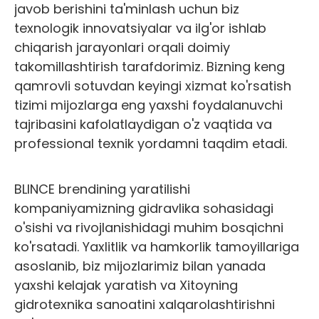
javob berishini ta'minlash uchun biz
texnologik innovatsiyalar va ilg'or ishlab
chiqarish jarayonlari orqali doimiy
takomillashtirish tarafdorimiz. Bizning keng
qamrovli sotuvdan keyingi xizmat ko'rsatish
tizimi mijozlarga eng yaxshi foydalanuvchi
tajribasini kafolatlaydigan o'z vaqtida va
professional texnik yordamni taqdim etadi.
BLINCE brendining yaratilishi
kompaniyamizning gidravlika sohasidagi
o'sishi va rivojlanishidagi muhim bosqichni
ko'rsatadi. Yaxlitlik va hamkorlik tamoyillariga
asoslanib, biz mijozlarimiz bilan yanada
yaxshi kelajak yaratish va Xitoyning
gidrotexnika sanoatini xalqarolashtirishni