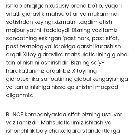
ishlab chiqilgan xususiy brend bo'lib, yuqori
sifatli gidravlik mahsulotlar va mukammal
sotishdan keyingi xizmatni taqdim etish
majburiyatini ifodalaydi. Bizning vazifamiz
sanoatning eskirgan 'past narx, past sifat,
past texnologiya' idrokiga qarshi kurashish
orqali Xitoy gidravlika mahsulotlarining global
tan olinishini oshirishdir. Bizning sa'y-
harakatlarimiz orqali biz Xitoyning
gidrotexnika sanoatining global kengayishiga
va tan olinishiga hissa qo'shishni maqsad
qilganmiz.
BLINCE kompaniyasida sifat bizning ustuvor
vazifamizdir. Mahsulotlarimiz ishlash va
ishonchlilik bo'yicha xalqaro standartlarga