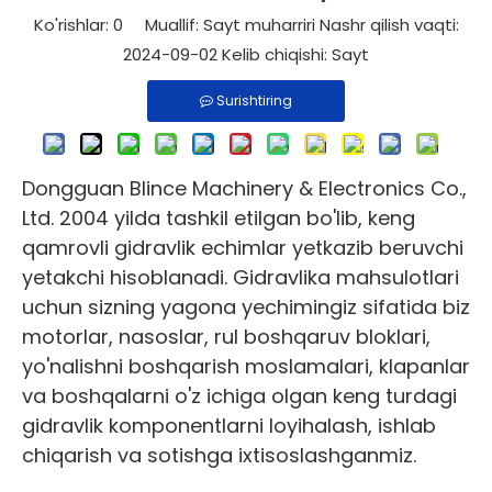
Ko'rishlar:
0
Muallif: Sayt muharriri Nashr qilish vaqti:
2024-09-02 Kelib chiqishi:
Sayt
Surishtiring
Dongguan Blince Machinery & Electronics Co.,
Ltd. 2004 yilda tashkil etilgan bo'lib, keng
qamrovli gidravlik echimlar yetkazib beruvchi
yetakchi hisoblanadi. Gidravlika mahsulotlari
uchun sizning yagona yechimingiz sifatida biz
motorlar, nasoslar, rul boshqaruv bloklari,
yo'nalishni boshqarish moslamalari, klapanlar
va boshqalarni o'z ichiga olgan keng turdagi
gidravlik komponentlarni loyihalash, ishlab
chiqarish va sotishga ixtisoslashganmiz.