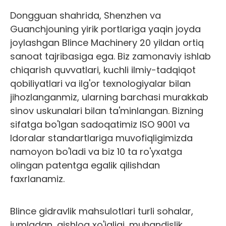
Dongguan shahrida, Shenzhen va
Guanchjouning yirik portlariga yaqin joyda
joylashgan Blince Machinery 20 yildan ortiq
sanoat tajribasiga ega. Biz zamonaviy ishlab
chiqarish quvvatlari, kuchli ilmiy-tadqiqot
qobiliyatlari va ilg'or texnologiyalar bilan
jihozlanganmiz, ularning barchasi murakkab
sinov uskunalari bilan ta'minlangan. Bizning
sifatga bo'lgan sadoqatimiz ISO 9001 va
Idoralar standartlariga muvofiqligimizda
namoyon bo'ladi va biz 10 ta ro'yxatga
olingan patentga egalik qilishdan
faxrlanamiz.
Blince gidravlik mahsulotlari turli sohalar,
jumladan, qishloq xo'jaligi, muhandislik,