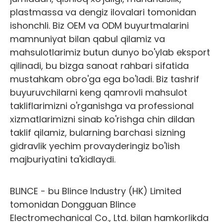
plastmassa va dengiz ilovalari tomonidan
ishonchli. Biz OEM va ODM buyurtmalarini
mamnuniyat bilan qabul qilamiz va
mahsulotlarimiz butun dunyo bo'ylab eksport
qilinadi, bu bizga sanoat rahbari sifatida
mustahkam obro'ga ega bo'ladi. Biz tashrif
buyuruvchilarni keng qamrovli mahsulot
takliflarimizni o'rganishga va professional
xizmatlarimizni sinab ko'rishga chin dildan
taklif qilamiz, bularning barchasi sizning
gidravlik yechim provayderingiz bo'lish
majburiyatini ta'kidlaydi.
BLINCE - bu Blince Industry (HK) Limited
tomonidan Dongguan Blince
Electromechanical Co., Ltd. bilan hamkorlikda