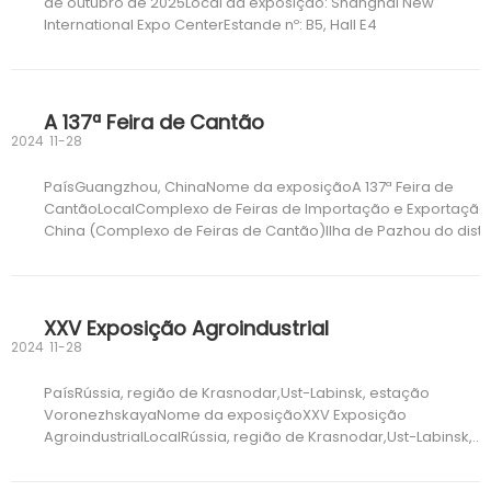
de outubro de 2025Local da exposição: Shanghai New
International Expo CenterEstande nº: B5, Hall E4
A 137ª Feira de Cantão
2024
11-28
PaísGuangzhou, ChinaNome da exposiçãoA 137ª Feira de
CantãoLocalComplexo de Feiras de Importação e Exportação
China (Complexo de Feiras de Cantão)Ilha de Pazhou do distri
de Haizhu em GuangzhoData 15/4/2025 - 19/4/2025
XXV Exposição Agroindustrial
2024
11-28
PaísRússia, região de Krasnodar,Ust-Labinsk, estação
VoronezhskayaNome da exposiçãoXXV Exposição
AgroindustrialLocalRússia, região de Krasnodar,Ust-Labinsk,
estação Voronezhskaya,rua Sadovaya, 325Data 27/5/2025 -
30/5/2025