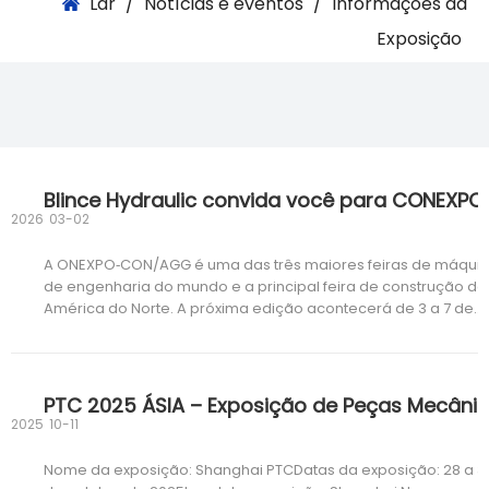
Lar
/
Notícias e eventos
/
Informações da
Exposição
2026
03-02
A ONEXPO‑CON/AGG é uma das três maiores feiras de máqui
de engenharia do mundo e a principal feira de construção da
América do Norte. A próxima edição acontecerá de 3 a 7 de
março de 2026 no Las Vegas Convention Center. Com mais d
2.000 expositores em 2,9 milhões de pés quadrados de ex
2025
10-11
Nome da exposição: Shanghai PTCDatas da exposição: 28 a 3