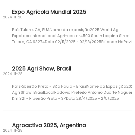
Expo Agrícola Mundial 2025
2024
11-28
PaísTulare, CA, EUANome da exposição2025 World Ag
ExpoLocalInternational Agri-center4500 South Laspina Street
Tulare, CA 93274Data 02/11/2025 - 02/13/2025Estande NoPavil
A, No.1311
2025 Agri Show, Brasil
2024
11-28
PaísRibeirão Preto - São Paulo - BrasilNome da Exposição202
Agri Show, BrasilLocalRodovia Prefeito Antônio Duarte Nogueir
Km 321 - Ribeirão Preto - SPData 28/4/2025 - 2/5/2025
Agroactiva 2025, Argentina
2024
11-28