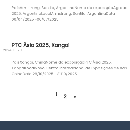
PaísArmstrong, Santile, ArgentinaNome da exposiçãoAgroacti
2025, ArgentinaLocalArmstrong, Santile, ArgentinaData
06/04/2025 -06/07/2025
PTC Ásia 2025, Xangai
2024
11-28
PaísXangai, ChinaNome da exposiçãoPTC Ásia 2025,
XangaiLocalNovo Centro Internacional de Exposições de Xang
ChinaData 28/10/2025 - 31/10/2025
1
2
»