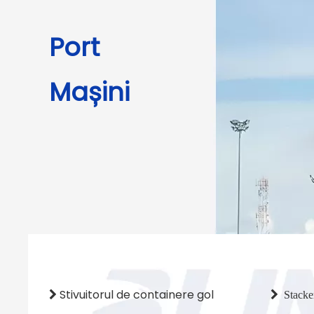
Port
Mașini
Stivuitorul de containere gol


Stacke