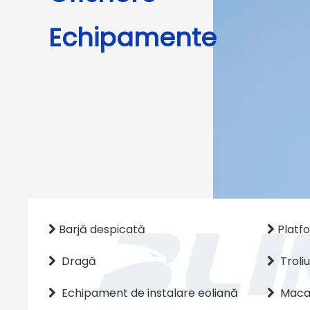
Echipamente
Barjă despicată
Platf


Dragă
Troli


Echipament de instalare eoliană
Maca

