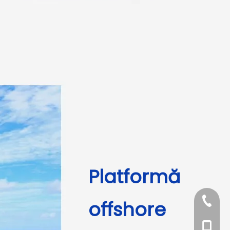
Platformă
+86-76
offshore
+86 132