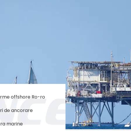
orme offshore Ro-ro
uri de ancorare
ra marine