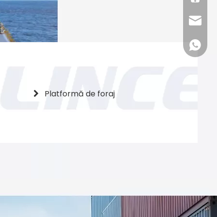
sales16
+86 132
Platformă de foraj
