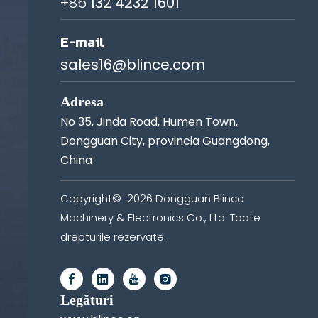
+86
132 4232 1601
E-mail
sales16@blince.com
Adresa
No 35, Jinda Road, Humen Town,
Dongguan City, provincia Guangdong,
China
Copyright©
2026
Dongguan Blince
Machinery & Electronics Co., Ltd. Toate
drepturile rezervate.
Legături