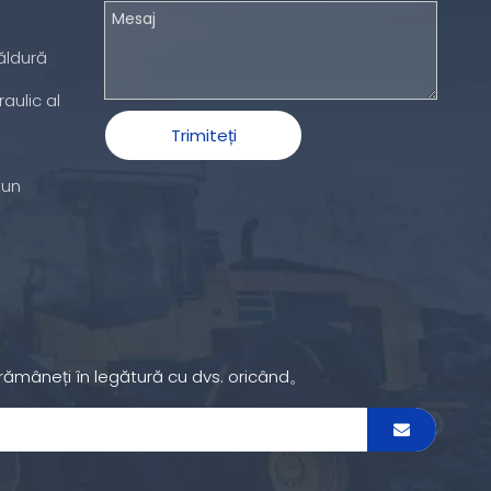
ăldură
aulic al
Trimiteți
tun
 rămâneți în legătură cu dvs. oricând。