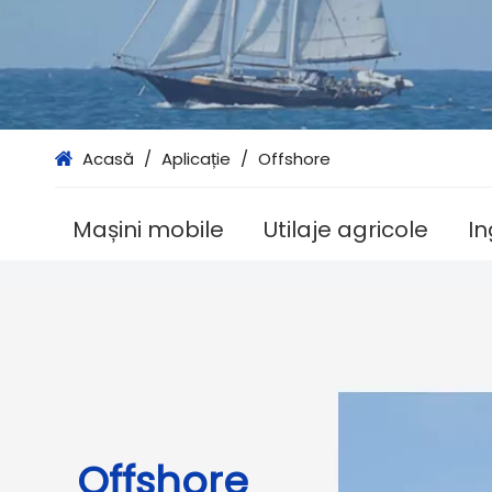
Acasă
/
Aplicație
/
Offshore
Mașini mobile
Utilaje agricole
In
Offshore