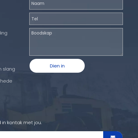
ling
Dien in
n slang
ghede
 in kontak met jou.