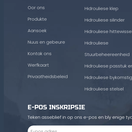
Oor ons
Hidrouliese klep
Produkte
Hidrouliese silinder
Aansoek
Hidrouliese hittewisse
Nuus en gebeure
Hidrouliese
Kontak ons
Stuurbeheereenheid
Werfkaart
Hidrouliese passtuk e
Privaatheidsbeleid
Hidrouliese bykomsti
Hidrouliese stelsel
E-POS INSKRIPSIE
Teken asseblief in op ons e-pos en bly enige tyd