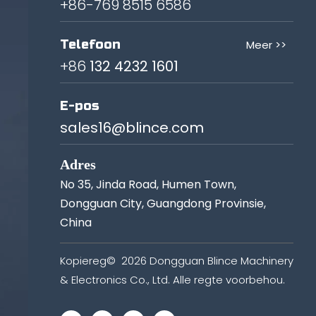
+86-769 8515 6586
Telefoon
Meer >>
+86
132 4232 1601
E-pos
sales16@blince.com
Adres
No 35, Jinda Road, Humen Town,
Dongguan City, Guangdong Provinsie,
China
Kopiereg©
2026
Dongguan Blince Machinery
& Electronics Co., Ltd. Alle regte voorbehou.