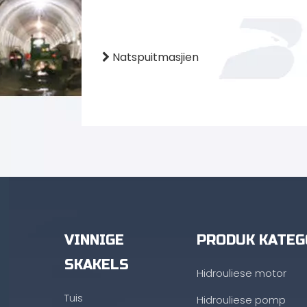
Natspuitmasjien

VINNIGE
PRODUK KATEG
SKAKELS
Hidrouliese motor
Tuis
Hidrouliese pomp