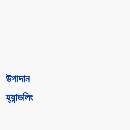
উপাদান
হ্যান্ডলিং