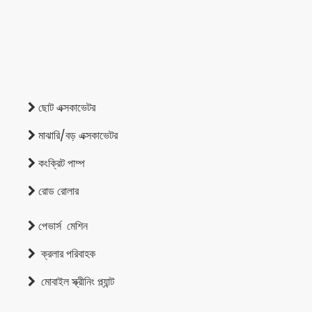
ছোট এক্সকাভেটর

মাঝারি/বড় এক্সকাভেটর

কংক্রিট পাম্প

রোড রোলার

পেভার্স
মেশিন

ক্রলার পরিবাহক

মোবাইল স্ক্রীনিং প্ল্যান্ট
