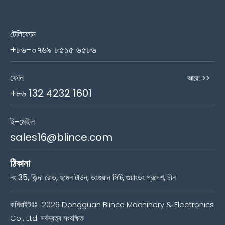
টেলিফোন
+৮৬-০৭৬৯ ৮৫১৫ ৬৫৮৬
ফোন
আরো >>
+৮৬
132 4232 1601
ই-মেইল
sales16@blince.com
ঠিকানা
নং 35, জিন্দা রোড, হুমেন টাউন, ডংগুয়ান সিটি, গুয়াংডং প্রদেশ, চীন
কপিরাইট©
2026
Dongguan Blince Machinery & Electronics
Co., Ltd. সর্বস্বত্ব সংরক্ষিত৷