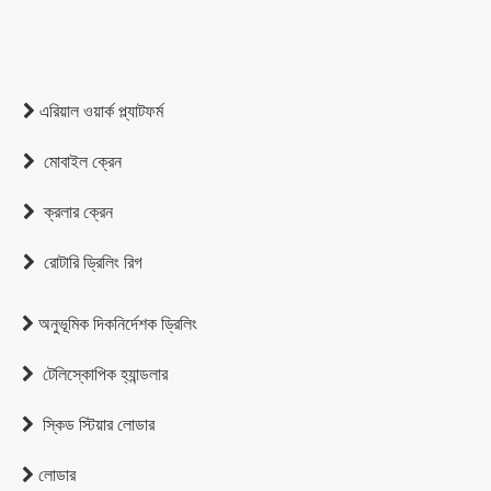
এরিয়াল ওয়ার্ক প্ল্যাটফর্ম

মোবাইল ক্রেন

ক্রলার ক্রেন

রোটারি ড্রিলিং রিগ

অনুভূমিক দিকনির্দেশক ড্রিলিং

টেলিস্কোপিক হ্যান্ডলার

স্কিড স্টিয়ার লোডার

লোডার
