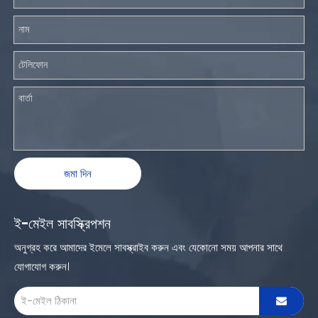
জমা দিন
ই-মেইল সাবস্ক্রিপশন
অনুগ্রহ করে আমাদের ইমেলে সাবস্ক্রাইব করুন এবং যেকোনো সময় আপনার সাথে
যোগাযোগ করুন।