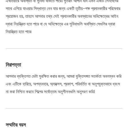
এখতিয়ারে অবস্থিত বা সুবিধা থাকতে পারে। সুতরাং আপনি যদি এমন একটি লেনদেনের
সাথে এগিয়ে যাওয়ার সিদ্ধান্ত নেন যার জন্য একটি তৃতীয়-পক্ষ প্রদানকারীর পরিষেবার
প্রয়োজন হয়, তাহলে আপনার তথ্য সেই প্রদানকারীর অবস্থানের অধিক্ষেত্রের আইন
দ্বারা নিয়ন্ত্রিত হতে পারে বা যে অধিক্ষেত্রে এর সুবিধাগুলি অবস্থিত সেগুলির দ্বারা
নিয়ন্ত্রিত হতে পারে৷
নিরাপত্তা
আপনার ব্যক্তিগত ডেটা সুরক্ষিত করার জন্য, আমরা যুক্তিসঙ্গত সতর্কতা অবলম্বন করি
এবং এটিকে হারিয়ে, অপব্যবহার, অ্যাক্সেস, প্রকাশ, পরিবর্তিত বা অনুপযুক্তভাবে ধ্বংস
না করা নিশ্চিত করতে শিল্পের সর্বোত্তম অনুশীলনগুলি অনুসরণ করি।
সম্মতির বয়স