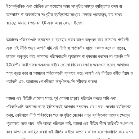
ইলেকট্রনিক এবং মৌখিক যোগাযোগের সময় সংগৃহীত সমস্ত ব্যক্তিগত তথ্য বা
অনলাইন বা অফলাইনে সংগৃহীত ব্যক্তিগত তথ্যের ক্ষেত্রে প্রযোজ্য, যার মধ্যে
রয়েছে: আমাদের ওয়েবসাইট এবং অন্য কোনো ইমেল।
আমাদের পরিষেবাগুলি অ্যাক্সেস বা ব্যবহার করার আগে অনুগ্রহ করে আমাদের শর্তাবলী
এবং এই নীতি পড়ুন৷ আপনি যদি এই নীতি বা শর্তাবলীর সাথে একমত হতে না পারেন,
তাহলে অনুগ্রহ করে আমাদের পরিষেবাগুলি অ্যাক্সেস বা ব্যবহার করবেন না৷ আপনি যদি
ইউরোপীয় অর্থনৈতিক অঞ্চলের বাইরে কোনো বিচারব্যবস্থায় অবস্থান করেন, আমাদের
পণ্য ক্রয় করে বা আমাদের পরিষেবাগুলি ব্যবহার করে, আপনি এই নীতিতে বর্ণিত নিয়ম ও
শর্তাবলী এবং আমাদের গোপনীয়তা অনুশীলনগুলি স্বীকার করেন।
আমরা এই নীতিটি যেকোন সময়, পূর্ব ঘোষণা ছাড়াই পরিবর্তন করতে পারি এবং
পরিবর্তনগুলি আমাদের কাছে ইতিমধ্যেই আপনার সম্বন্ধে ধারণ করা যেকোন ব্যক্তিগত
তথ্য, সেইসাথে নীতি পরিবর্তনের পরে সংগৃহীত যেকোন নতুন ব্যক্তিগত তথ্যের ক্ষেত্রে
প্রযোজ্য হতে পারে। যদি আমরা পরিবর্তন করি, আমরা এই নীতির শীর্ষে তারিখটি সংশোধন
করে আপনাকে অবহিত করব। এই নীতির অধীনে আপনার অধিকারকে প্রভাবিত করে এমন