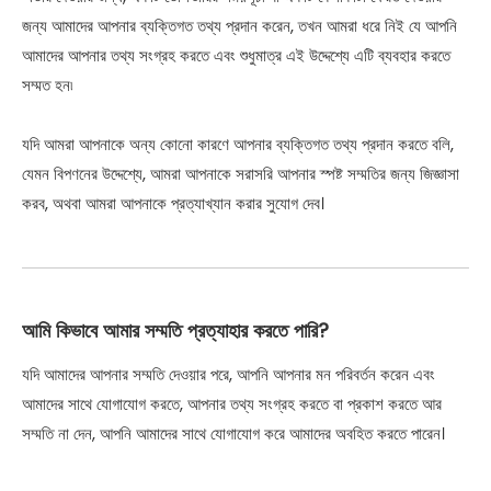
জন্য আমাদের আপনার ব্যক্তিগত তথ্য প্রদান করেন, তখন আমরা ধরে নিই যে আপনি
আমাদের আপনার তথ্য সংগ্রহ করতে এবং শুধুমাত্র এই উদ্দেশ্যে এটি ব্যবহার করতে
সম্মত হন৷
যদি আমরা আপনাকে অন্য কোনো কারণে আপনার ব্যক্তিগত তথ্য প্রদান করতে বলি,
যেমন বিপণনের উদ্দেশ্যে, আমরা আপনাকে সরাসরি আপনার স্পষ্ট সম্মতির জন্য জিজ্ঞাসা
করব, অথবা আমরা আপনাকে প্রত্যাখ্যান করার সুযোগ দেব।
আমি কিভাবে আমার সম্মতি প্রত্যাহার করতে পারি?
যদি আমাদের আপনার সম্মতি দেওয়ার পরে, আপনি আপনার মন পরিবর্তন করেন এবং
আমাদের সাথে যোগাযোগ করতে, আপনার তথ্য সংগ্রহ করতে বা প্রকাশ করতে আর
সম্মতি না দেন, আপনি আমাদের সাথে যোগাযোগ করে আমাদের অবহিত করতে পারেন।