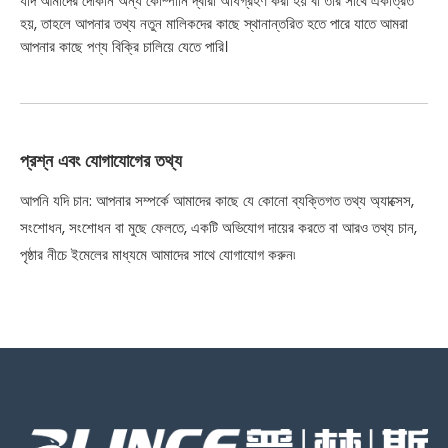
যদি আমাদের দোকান অন্য কোম্পানি দ্বারা অধিগ্রহণ করা হয় বা তার সাথে একত্রিত
হয়, তাহলে আপনার তথ্য নতুন মালিকদের কাছে স্থানান্তরিত হতে পারে যাতে আমরা
আপনার কাছে পণ্য বিক্রি চালিয়ে যেতে পারি।
প্রশ্ন এবং যোগাযোগের তথ্য
আপনি যদি চান: আপনার সম্পর্কে আমাদের কাছে যে কোনো ব্যক্তিগত তথ্য অ্যাক্সেস,
সংশোধন, সংশোধন বা মুছে ফেলতে, একটি অভিযোগ দায়ের করতে বা আরও তথ্য চান,
পৃষ্ঠার নীচে ইমেলের মাধ্যমে আমাদের সাথে যোগাযোগ করুন৷