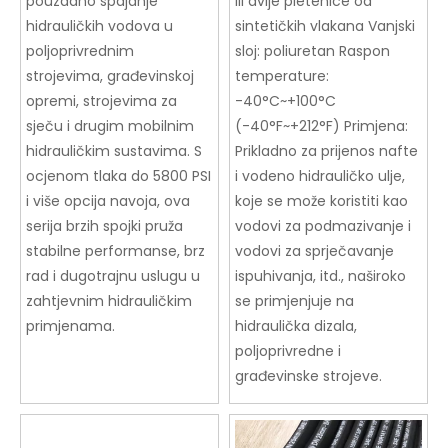
pouzdano spajanje
ili dvije pletenice od
hidrauličkih vodova u
sintetičkih vlakana Vanjski
poljoprivrednim
sloj: poliuretan Raspon
strojevima, građevinskoj
temperature:
opremi, strojevima za
-40°C~+100°C
sječu i drugim mobilnim
(-40°F~+212°F) Primjena:
hidrauličkim sustavima. S
Prikladno za prijenos nafte
ocjenom tlaka do 5800 PSI
i vodeno hidrauličko ulje,
i više opcija navoja, ova
koje se može koristiti kao
serija brzih spojki pruža
vodovi za podmazivanje i
stabilne performanse, brz
vodovi za sprječavanje
rad i dugotrajnu uslugu u
ispuhivanja, itd., naširoko
zahtjevnim hidrauličkim
se primjenjuje na
primjenama.
hidraulička dizala,
poljoprivredne i
građevinske strojeve.