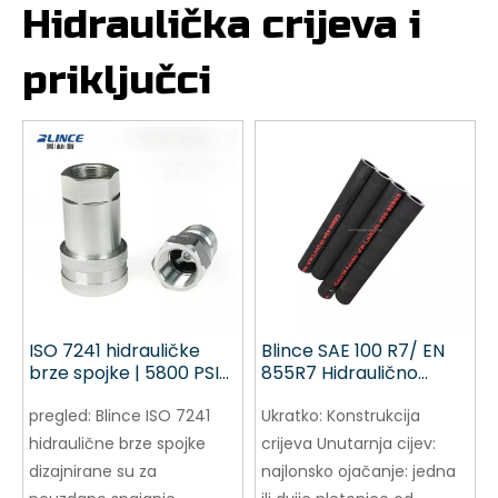
Hidraulička crijeva i
priključci
ISO 7241 hidrauličke
Blince SAE 100 R7/ EN
brze spojke | 5800 PSI
855R7 Hidraulično
Brza spojnica Kratak
crijevo
pregled:
Blince ISO 7241
Ukratko:
Konstrukcija
hidraulične brze spojke
crijeva Unutarnja cijev:
dizajnirane su za
najlonsko ojačanje: jedna