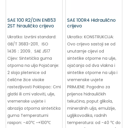
SAE 100 R2/DIN EN853
SAE 100R4 Hidraulično
2ST hirauličko crijevo
crijevo
Ukratko:
Izvršni standard:
Ukratko:
KONSTRUKCIJA:
GB/T 3683-2011、ISO
Ovo crijevo sastoji se od
1436：2009、SAE J517
unutarnje cijevi od
Cijev: Sintetička guma
sintetike otporne na ulje,
otporna na ulja Pojačanje:
ojačanja od dva vlakna i
2 sloja pletenice od
sintetike otporne na ulja i
čelične žice visoke
vremenske uvjete
rastezljivosti Poklopac: Crni
PRIMJENE: Pogodno za
glatki ili crni valoviti, ulje,
prijenos hidrauličkih
vremenske uvjete i
tekućina, poput glikola,
abrazija otporna sintetička
mineralnih ulja, emulzije,
guma Temperaturni
ugljikovodika, radnih
raspon: -40℃ ~+100℃
temperatura: od -40 ℃ do