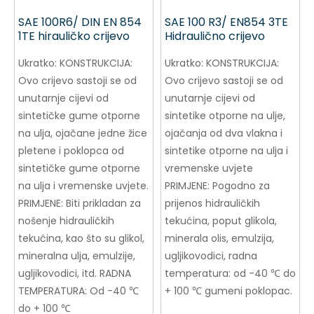
SAE 100R6/ DIN EN 854
SAE 100 R3/ EN854 3TE
1TE hirauličko crijevo
Hidraulično crijevo
Ukratko:
KONSTRUKCIJA:
Ukratko:
KONSTRUKCIJA:
Ovo crijevo sastoji se od
Ovo crijevo sastoji se od
unutarnje cijevi od
unutarnje cijevi od
sintetičke gume otporne
sintetike otporne na ulje,
na ulja, ojačane jedne žice
ojačanja od dva vlakna i
pletene i poklopca od
sintetike otporne na ulja i
sintetičke gume otporne
vremenske uvjete
na ulja i vremenske uvjete.
PRIMJENE: Pogodno za
PRIMJENE: Biti prikladan za
prijenos hidrauličkih
nošenje hidrauličkih
tekućina, poput glikola,
tekućina, kao što su glikol,
minerala olis, emulzija,
mineralna ulja, emulzije,
ugljikovodici, radna
ugljikovodici, itd. RADNA
temperatura: od -40 ℃ do
TEMPERATURA: Od -40 ℃
+ 100 ℃ gumeni poklopac.
do + 100 ℃