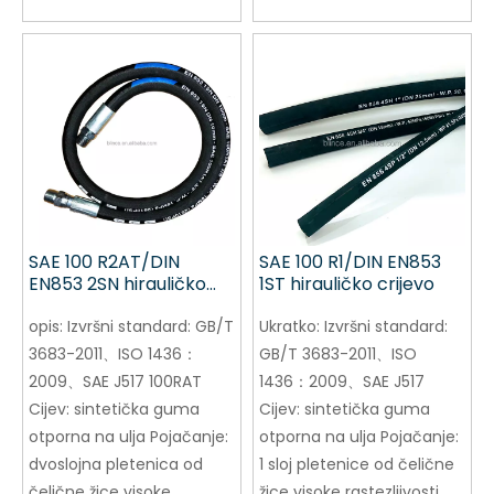
SAE 100 R2AT/DIN
SAE 100 R1/DIN EN853
EN853 2SN hirauličko
1ST hirauličko crijevo
crijevo Kratak
opis:
Izvršni standard: GB/T
Ukratko:
Izvršni standard:
3683-2011、ISO 1436：
GB/T 3683-2011、ISO
2009、SAE J517 100RAT
1436：2009、SAE J517
Cijev: sintetička guma
Cijev: sintetička guma
otporna na ulja Pojačanje:
otporna na ulja Pojačanje:
dvoslojna pletenica od
1 sloj pletenice od čelične
čelične žice visoke
žice visoke rastezljivosti