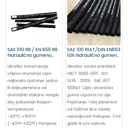
SAE 100 R8 / EN 855 R8
SAE 100 R1AT/DIN EN853
hidraulično gumeno
1SN hidraulično gumeno
crijevo
crijevo
Ukratko:
Konstrukcija
Ukratko:
Izvršni standard:
crijeva Unutarnja cijev:
GB/T 3683-2011、ISO
najlonsko ojačanje: jedna
1436：2009、SAE J517
ili dvije pletenice od
100RAT Cijev: sintetička
aramidnih vlakana Vanjski
guma otporna na ulja
sloj: poliuretan Raspon
Pojačanje: 1 sloj pletenice
temperature:
od čelične žice visoke
-40°C~+100°C
rastezljivosti Poklopac: Crni
(-40°F~+212°F) Primjena:
glatki ili crni valoviti,