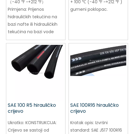
（-40 ℉ ~+212 ℉）
+ 100 ℃ (-40 ℉ ~+212 ℉ )
Primjena: Prijenos
gumeni poklopac.
hidrauličkih tekućina na
bazi nafte ili hidrauličkih
tekućina na bazi vode
SAE 100 R5 hirauličko
SAE 100R16 hirauličko
crijevo
crijevo
Ukratko:
KONSTRUKCIJA:
Kratak opis:
Izvršni
Crijevo se sastoji od
standard: SAE J517 100R16