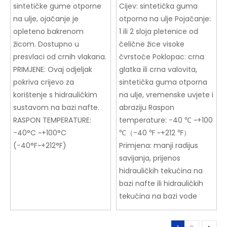
sintetičke gume otporne
Cijev: sintetička guma
na ulje, ojačanje je
otporna na ulje Pojačanje:
opleteno bakrenom
1 ili 2 sloja pletenice od
žicom. Dostupno u
čelične žice visoke
presvlaci od crnih vlakana.
čvrstoće Poklopac: crna
PRIMJENE: Ovaj odjeljak
glatka ili crna valovita,
pokriva crijevo za
sintetička guma otporna
korištenje s hidrauličkim
na ulje, vremenske uvjete i
sustavom na bazi nafte.
abraziju Raspon
RASPON TEMPERATURE:
temperature: -40 ℃ ~+100
-40°C ~+100°C
℃（-40 ℉ ~+212 ℉）
(-40°F~+212°F)
Primjena: manji radijus
savijanja, prijenos
hidrauličkih tekućina na
bazi nafte ili hidrauličkih
tekućina na bazi vode