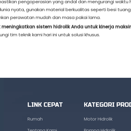
stikan pengoperasian yang andal dan mengurangi waktu he
 dunia nyata, gunakan material berkualitas seperti besi tuan
kan perawatan mudah dan masa pakai lama.
k meningkatkan sistem hidrolik Anda untuk kinerja maks
ngi tim teknik kami hari ini untuk solusi khusus.
LINK CEPAT
KATEGORI PRO
Rumah
Motor Hidrolik
Tentang Kami
Pompa Hidrolik