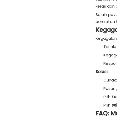
keras dan
Selain pav
peralatan 
Kegaga
Kegagalan 
Terlal
Kegaga
Respon
Solusi:
Gunak
Pasan
Pilih
ka
Pilih
se
FAQ: M