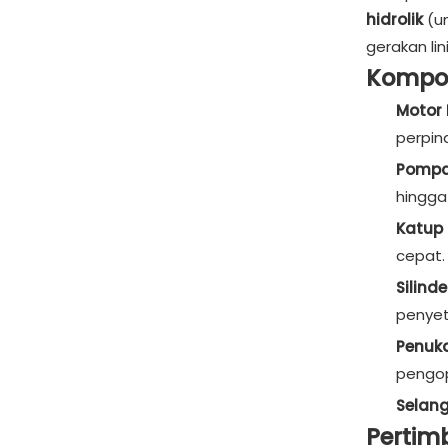
hidrolik
(u
gerakan lini
Kompon
Motor 
perpin
Pompa 
hingga
Katup 
cepat.
Silinde
penyet
Penuka
pengop
Selan
Pertim