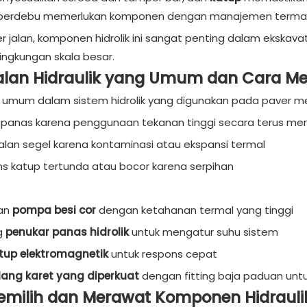
 berdebu memerlukan komponen dengan manajemen termal 
er jalan, komponen hidrolik ini sangat penting dalam ekskava
lingkungan skala besar.
lan Hidraulik yang Umum dan Cara M
umum dalam sistem hidrolik yang digunakan pada paver mel
u panas karena penggunaan tekanan tinggi secara terus me
lan segel karena kontaminasi atau ekspansi termal
s katup tertunda atau bocor karena serpihan
an
pompa besi cor
dengan ketahanan termal yang tinggi
g
penukar panas hidrolik
untuk mengatur suhu sistem
tup elektromagnetik
untuk respons cepat
lang karet yang diperkuat
dengan fitting baja paduan unt
emilih dan Merawat Komponen Hidrauli