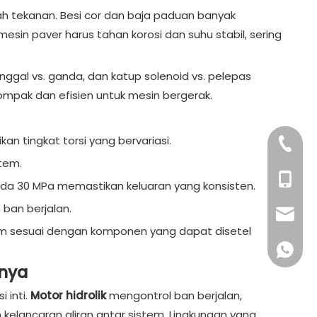
ah tekanan. Besi cor dan baja paduan banyak
in paver harus tahan korosi dan suhu stabil, sering
unggal vs. ganda, dan katup solenoid vs. pelepas
ompak dan efisien untuk mesin bergerak.
 tingkat torsi yang bervariasi.
+86-76
tem.
+86 132
da 30 MPa memastikan keluaran yang konsisten.
ban berjalan.
sales16
0 mm sesuai dengan komponen yang dapat disetel
+86 132
nnya
 inti.
Motor hidrolik
mengontrol ban berjalan,
kelancaran aliran antar sistem. Lingkungan yang