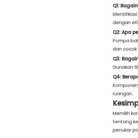
Q1: Bagai
Identifika
dengan efis
Q2: Apa p
Pompa bali
dan cocok 
Q3: Bagai
Gunakan fi
Q4: Berap
Komponen h
ruangan.
Kesimp
Memilih ko
tentang ke
penukar pa