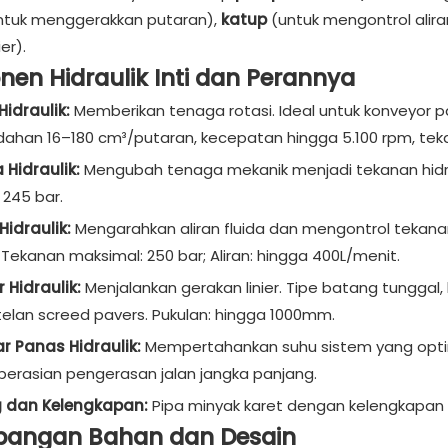
ntuk menggerakkan putaran),
katup
(untuk mengontrol alir
er).
en Hidraulik Inti dan Perannya
Hidraulik:
Memberikan tenaga rotasi. Ideal untuk konveyor pa
dahan 16–180 cm³/putaran, kecepatan hingga 5.100 rpm, te
Hidraulik:
Mengubah tenaga mekanik menjadi tekanan hidrolik. 
 245 bar.
Hidraulik:
Mengarahkan aliran fluida dan mengontrol tekan
 Tekanan maksimal: 250 bar; Aliran: hingga 400L/menit.
r Hidraulik:
Menjalankan gerakan linier. Tipe batang tunggal
elan screed pavers. Pukulan: hingga 1000mm.
r Panas Hidraulik:
Mempertahankan suhu sistem yang optima
erasian pengerasan jalan jangka panjang.
g dan Kelengkapan:
Pipa minyak karet dengan kelengkapan
bangan Bahan dan Desain