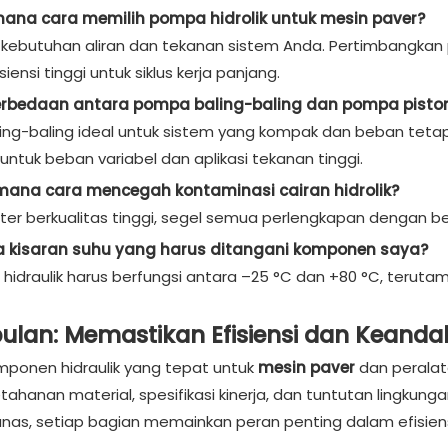
mana cara memilih pompa hidrolik untuk mesin paver?
si kebutuhan aliran dan tekanan sistem Anda. Pertimbangka
iensi tinggi untuk siklus kerja panjang.
erbedaan antara pompa baling-baling dan pompa pisto
ng-baling ideal untuk sistem yang kompak dan beban tetap.
untuk beban variabel dan aplikasi tekanan tinggi.
mana cara mencegah kontaminasi cairan hidrolik?
lter berkualitas tinggi, segel semua perlengkapan dengan b
a kisaran suhu yang harus ditangani komponen saya?
idraulik harus berfungsi antara –25 °C dan +80 °C, teruta
ulan: Memastikan Efisiensi dan Keand
mponen hidraulik yang tepat untuk
mesin paver
dan perala
tahanan material, spesifikasi kinerja, dan tuntutan lingkun
nas, setiap bagian memainkan peran penting dalam efisiens