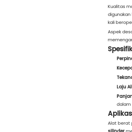
Kualitas m
digunakan 
kali berope
Aspek desa
memengaruh
Spesifi
Perpi
Kecep
Tekan
Laju Al
Panja
dalam 
Aplika
Alat berat
silinder
me