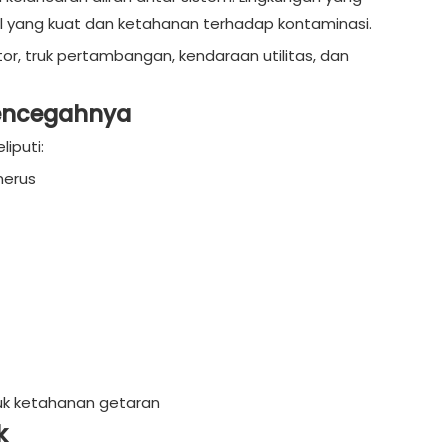
yang kuat dan ketahanan terhadap kontaminasi.
tor, truk pertambangan, kendaraan utilitas, dan
encegahnya
iputi:
nerus
uk ketahanan getaran
k