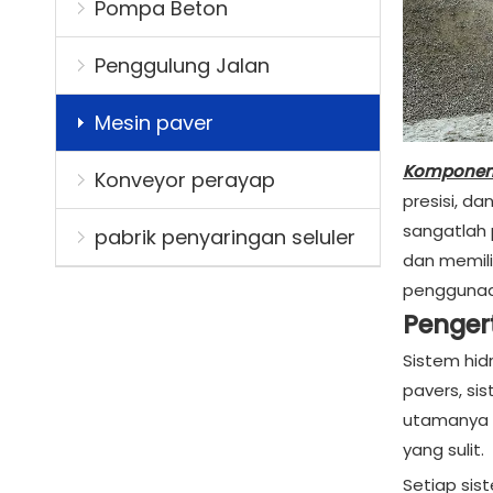
Pompa Beton
Penggulung Jalan
Mesin paver
Komponen 
Konveyor perayap
presisi, da
sangatlah 
pabrik penyaringan seluler
dan memili
penggunaan
Pengert
Sistem hid
pavers, si
utamanya m
yang sulit.
Setiap sis