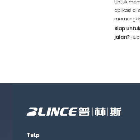
Untuk mema
aplikasi di
memungkin
Siap untu
jalan?
Hubu
Telp