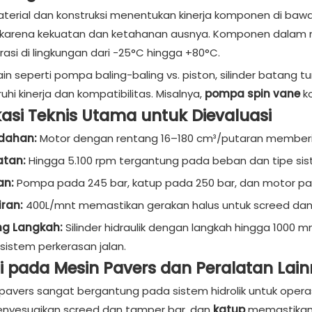
aterial dan konstruksi menentukan kinerja komponen di baw
karena kekuatan dan ketahanan ausnya. Komponen dalam mes
rasi di lingkungan dari -25°C hingga +80°C.
in seperti pompa baling-baling vs. piston, silinder batang t
i kinerja dan kompatibilitas. Misalnya,
pompa spin vane
k
kasi Teknis Utama untuk Dievaluasi
ndahan:
Motor dengan rentang 16–180 cm³/putaran memberikan
atan:
Hingga 5.100 rpm tergantung pada beban dan tipe sis
an:
Pompa pada 245 bar, katup pada 250 bar, dan motor pa
iran:
400L/mnt memastikan gerakan halus untuk screed dan 
ng Langkah:
Silinder hidraulik dengan langkah hingga 100
sistem perkerasan jalan.
si pada Mesin Pavers dan Peralatan Lai
 pavers sangat bergantung pada sistem hidrolik untuk operasi
nyesuaikan screed dan tamper bar, dan
katup
memastikan 