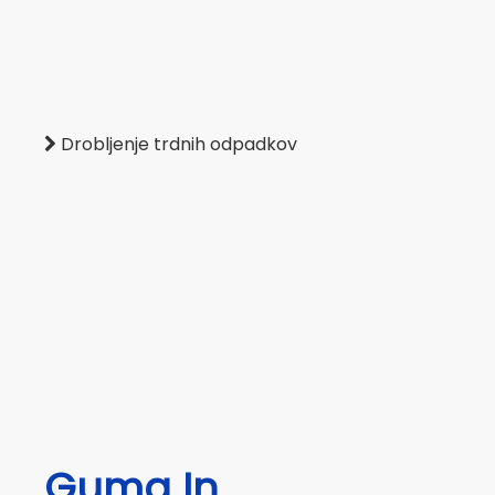
Drobljenje trdnih odpadkov

Guma In