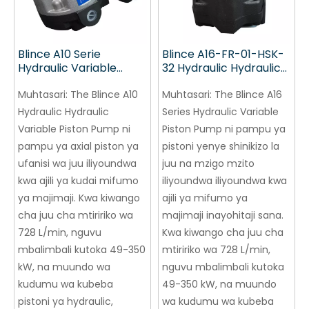
Blince A10 Serie
Blince A16-FR-01-HSK-
Hydraulic Variable
32 Hydraulic Hydraulic
Piston Pumpu
Pampu ya Pistoni
Muhtasari:
The Blince A10
Muhtasari:
The Blince A16
Hydraulic Hydraulic
Series Hydraulic Variable
Variable Piston Pump ni
Piston Pump ni pampu ya
pampu ya axial piston ya
pistoni yenye shinikizo la
ufanisi wa juu iliyoundwa
juu na mzigo mzito
kwa ajili ya kudai mifumo
iliyoundwa iliyoundwa kwa
ya majimaji. Kwa kiwango
ajili ya mifumo ya
cha juu cha mtiririko wa
majimaji inayohitaji sana.
728 L/min, nguvu
Kwa kiwango cha juu cha
mbalimbali kutoka 49-350
mtiririko wa 728 L/min,
kW, na muundo wa
nguvu mbalimbali kutoka
kudumu wa kubeba
49-350 kW, na muundo
pistoni ya hydraulic,
wa kudumu wa kubeba