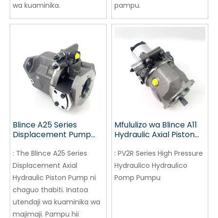
wa kuaminika.
pampu.
Blince A25 Series
Mfululizo wa Blince A11
Displacement Pump
Hydraulic Axial Piston
Axial Hydraulic Piston
Pump Pump
Pump
:
The Blince A25 Series
:
PV2R Series High Pressure
Displacement Axial
Hydraulico Hydraulico
Hydraulic Piston Pump ni
Pomp Pumpu
chaguo thabiti. Inatoa
utendaji wa kuaminika wa
majimaji. Pampu hii