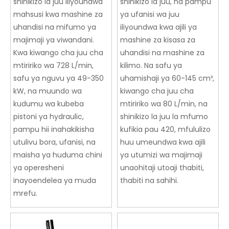
shinikizo la juu iliyoundwa
shinikizo la juu, na pampu
mahsusi kwa mashine za
ya ufanisi wa juu
uhandisi na mifumo ya
iliyoundwa kwa ajili ya
majimaji ya viwandani.
mashine za kisasa za
Kwa kiwango cha juu cha
uhandisi na mashine za
mtiririko wa 728 L/min,
kilimo. Na safu ya
safu ya nguvu ya 49-350
uhamishaji ya 60-145 cm³,
kW, na muundo wa
kiwango cha juu cha
kudumu wa kubeba
mtiririko wa 80 L/min, na
pistoni ya hydraulic,
shinikizo la juu la mfumo
pampu hii inahakikisha
kufikia pau 420, mfululizo
utulivu bora, ufanisi, na
huu umeundwa kwa ajili
maisha ya huduma chini
ya utumizi wa majimaji
ya operesheni
unaohitaji utoaji thabiti,
inayoendelea ya muda
thabiti na sahihi.
mrefu.