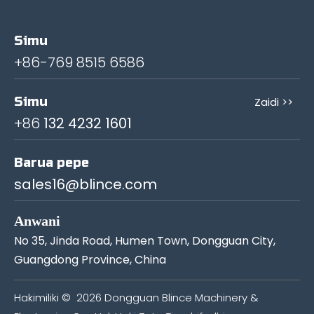
Simu
+86-769 8515 6586
Simu
Zaidi >>
+86
132 4232 1601
Barua pepe
sales16@blince.com
Anwani
No 35, Jinda Road, Humen Town, Dongguan City,
Guangdong Province, China
Hakimiliki ©
2026
Dongguan Blince Machinery &