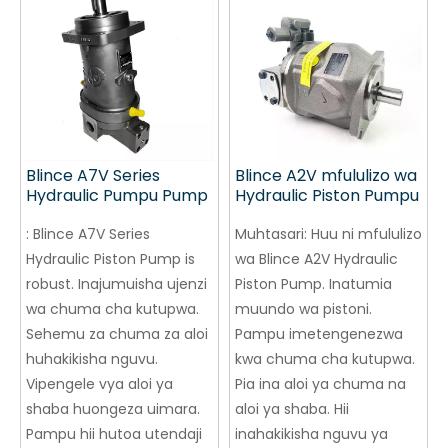
Blince A7V Series
Blince A2V mfululizo wa
Hydraulic Pumpu Pump
Hydraulic Piston Pumpu
:
Blince A7V Series
Muhtasari:
Huu ni mfululizo
Hydraulic Piston Pump is
wa Blince A2V Hydraulic
robust. Inajumuisha ujenzi
Piston Pump. Inatumia
wa chuma cha kutupwa.
muundo wa pistoni.
Sehemu za chuma za aloi
Pampu imetengenezwa
huhakikisha nguvu.
kwa chuma cha kutupwa.
Vipengele vya aloi ya
Pia ina aloi ya chuma na
shaba huongeza uimara.
aloi ya shaba. Hii
Pampu hii hutoa utendaji
inahakikisha nguvu ya