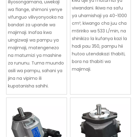
kwa ajili ya matumizi ya
iliyosongamana, uwekaji
viwandani. Ikiwa na safu
wa flange, shimoni yenye
ya uhamishaji ya 40-1000
vifunguo vilivyonyooka na
cm³, kiwango cha juu cha
bandari za upande wa
mtiririko wa 533 L/min, na
majimaji. Inafaa kwa
shinikizo la kufanya kazi la
uingizwaji wa pampu ya
hadi pau 350, pampu hii
majimaji, matengenezo
hutoa utendakazi thabiti,
na matumizi ya mashine
bora na thabiti wa
za rununu. Tuma muundo
majimaji.
asili wa pampu, sahani ya
jina na vipimo ili
kupatanisha sahihi.