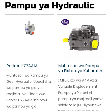
Pampu ya Hydraulic
Parker H77AA1A
Muhtasari wa Pampu
ya Pistoni ya Kuhamisha
Muhtasari wa Pampu ya
A4V ya Axial
:
Mfululizo wa A4V Axial
Gear Hydraulic:
Ubadilishaji
Variable Displacement
wa pampu ya gia ya
Pumpu ya Pistoni ni
majimaji ya Blince kwa
pampu ya majimaji yenye
Parker H77AA1A ina mwili
shinikizo la juu iliyoundwa
wa pampu ya gia