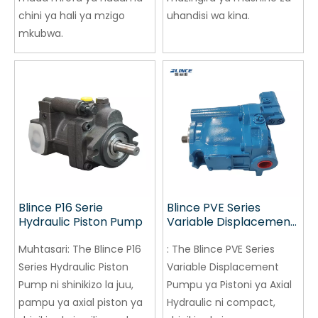
chini ya hali ya mzigo
uhandisi wa kina.
mkubwa.
Blince P16 Serie
Blince PVE Series
Hydraulic Piston Pump
Variable Displacement
Pumpu Axial Hydraulic
Muhtasari:
The Blince P16
Piston Pump
:
The Blince PVE Series
Series Hydraulic Piston
Variable Displacement
Pump ni shinikizo la juu,
Pumpu ya Pistoni ya Axial
pampu ya axial piston ya
Hydraulic ni compact,