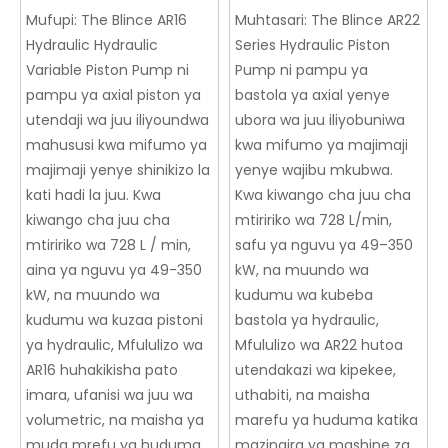
Pampu ya Pistoni
Mufupi:
The Blince AR16
Muhtasari:
The Blince AR22
Hydraulic Hydraulic
Series Hydraulic Piston
Variable Piston Pump ni
Pump ni pampu ya
pampu ya axial piston ya
bastola ya axial yenye
utendaji wa juu iliyoundwa
ubora wa juu iliyobuniwa
mahususi kwa mifumo ya
kwa mifumo ya majimaji
majimaji yenye shinikizo la
yenye wajibu mkubwa.
kati hadi la juu. Kwa
Kwa kiwango cha juu cha
kiwango cha juu cha
mtiririko wa 728 L/min,
mtiririko wa 728 L / min,
safu ya nguvu ya 49–350
aina ya nguvu ya 49-350
kW, na muundo wa
kW, na muundo wa
kudumu wa kubeba
kudumu wa kuzaa pistoni
bastola ya hydraulic,
ya hydraulic, Mfululizo wa
Mfululizo wa AR22 hutoa
AR16 huhakikisha pato
utendakazi wa kipekee,
imara, ufanisi wa juu wa
uthabiti, na maisha
volumetric, na maisha ya
marefu ya huduma katika
muda mrefu ya huduma
mazingira ya mashine za