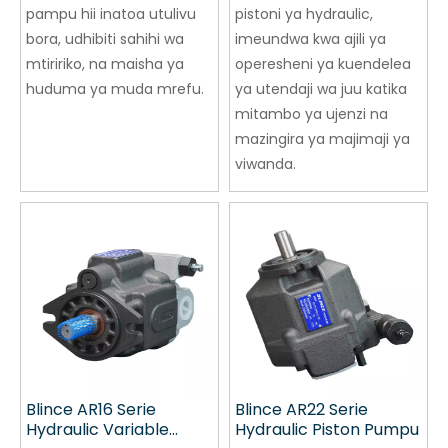
pampu hii inatoa utulivu
pistoni ya hydraulic,
bora, udhibiti sahihi wa
imeundwa kwa ajili ya
mtiririko, na maisha ya
operesheni ya kuendelea
huduma ya muda mrefu.
ya utendaji wa juu katika
mitambo ya ujenzi na
mazingira ya majimaji ya
viwanda.
Blince AR16 Serie
Blince AR22 Serie
Hydraulic Variable
Hydraulic Piston Pumpu