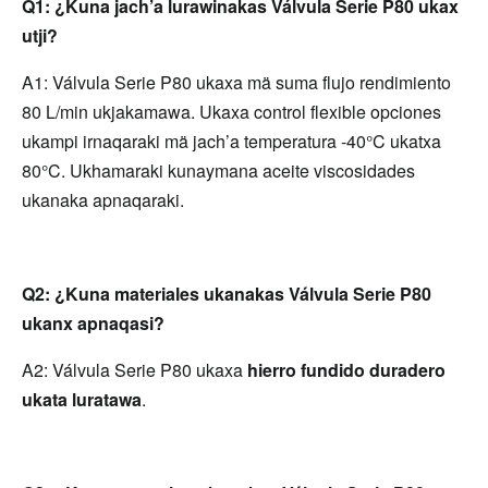
Q1: ¿Kuna jach’a lurawinakas Válvula Serie P80 ukax 
utji?
A1: Válvula Serie P80 ukaxa mä suma flujo rendimiento 
80 L/min ukjakamawa. Ukaxa control flexible opciones 
ukampi irnaqaraki mä jach’a temperatura -40°C ukatxa 
80°C. Ukhamaraki kunaymana aceite viscosidades 
ukanaka apnaqaraki.
Q2: ¿Kuna materiales ukanakas Válvula Serie P80 
ukanx apnaqasi?
A2: Válvula Serie P80 ukaxa 
hierro fundido duradero 
ukata luratawa
.