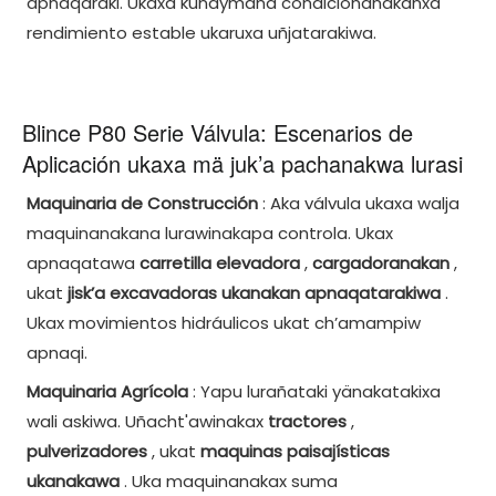
apnaqaraki. Ukaxa kunaymana condicionanakanxa
rendimiento estable ukaruxa uñjatarakiwa.
Blince P80 Serie Válvula: Escenarios de
Aplicación ukaxa mä juk’a pachanakwa lurasi
Maquinaria de Construcción
: Aka válvula ukaxa walja
maquinanakana lurawinakapa controla. Ukax
apnaqatawa
carretilla elevadora
,
cargadoranakan
,
ukat
jisk’a excavadoras ukanakan apnaqatarakiwa
.
Ukax movimientos hidráulicos ukat ch’amampiw
apnaqi.
Maquinaria Agrícola
: Yapu lurañataki yänakatakixa
wali askiwa. Uñacht'awinakax
tractores
,
pulverizadores
, ukat
maquinas paisajísticas
ukanakawa
. Uka maquinanakax suma