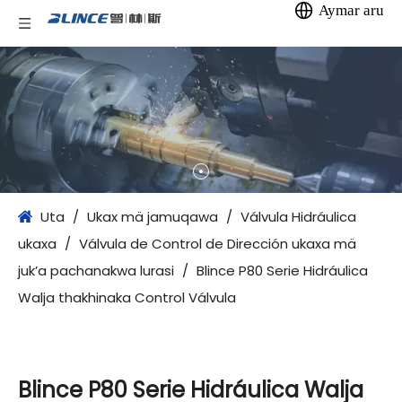
Aymar aru
Uta
/
Ukax mä jamuqawa
/
Válvula Hidráulica
ukaxa
/
Válvula de Control de Dirección ukaxa mä
juk’a pachanakwa lurasi
/
Blince P80 Serie Hidráulica
Walja thakhinaka Control Válvula
Blince P80 Serie Hidráulica Walja