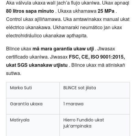
Aka válvula ukaxa wali jach’a flujo ukaniwa. Ukax apnaqi 
80 litros sapa minuto 
. Ukaxa ukhamawa 
25 MPa 
. 
Control ukax ajlliñamawa. Uka amtawinakax manual ukat 
eléctrico ukanakawa. Ukhamaraki neumático jan ukax 
electrohidráulico ukanakaw apthapita.
Blince ukax 
mä mara garantia ukaw utji 
. Jiwasax 
certificado ukaniwa. Jiwasax 
FSC, CE, ISO 9001:2015, 
ukat SGS ukanakaw utjistu 
. Blince ukax mä atiniskañ 
sutiwa.
Marka Suti
BLINCE sat jilata
Garantía ukaxa
1 marawa
Matiryala
Hierro Fundido ukat
juk’ampinaka