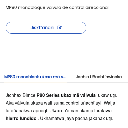
MP80 monobloque válvula de control direccional
Jiskt’añani
MP80 monoblock ukaxa mä válvula de control direccional ukawa
Jach’a Uñacht’awinaka
Jichhax Blince 
P80 Series ukax mä válvula 
 ukaw utji. 
Aka válvula ukaxa wali suma control uñacht’ayi. Walja 
lurañanakwa apnaqi. Ukax ch'aman ukamp luratawa 
hierro fundido 
. Ukhamatwa jaya pacha jakañax utji.