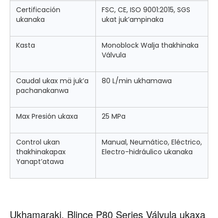
Certificación
FSC, CE, ISO 9001:2015, SGS
ukanaka
ukat juk’ampinaka
Kasta
Monoblock Walja thakhinaka
Válvula
Caudal ukax mä juk’a
80 L/min ukhamawa
pachanakanwa
Max Presión ukaxa
25 MPa
Control ukan
Manual, Neumático, Eléctrico,
thakhinakapax
Electro-hidráulico ukanaka
Yanapt’atawa
Ukhamaraki, Blince P80 Series Válvula ukaxa