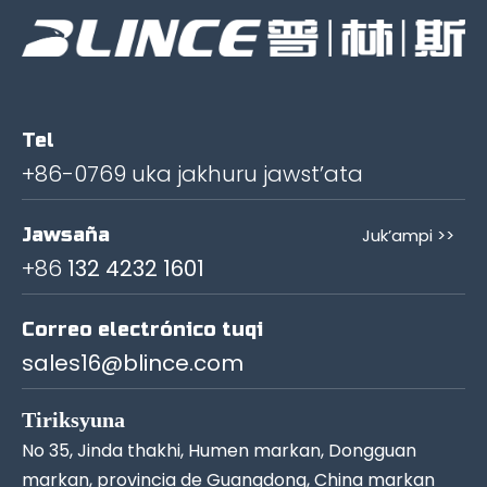
Tel
+86-0769 uka jakhuru jawst’ata
Jawsaña
Juk’ampi >>
+86
132 4232 1601
Correo electrónico tuqi
sales16@blince.com
Tiriksyuna
No 35, Jinda thakhi, Humen markan, Dongguan
markan, provincia de Guangdong, China markan