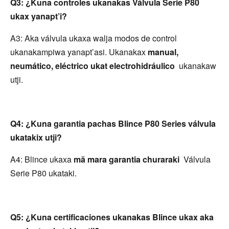
Q3: ¿Kuna controles ukanakas Válvula Serie P80 
ukax yanapt’i?
A3: Aka válvula ukaxa walja modos de control 
ukanakampiwa yanapt’asi. Ukanakax 
manual, 
neumático, eléctrico ukat electrohidráulico 
 ukanakaw 
utji.
Q4: ¿Kuna garantia pachas Blince P80 Series válvula 
ukatakix utji?
A4: Blince ukaxa 
mä mara garantia churaraki 
 Válvula 
Serie P80 ukataki.
Q5: ¿Kuna certificaciones ukanakas Blince ukax aka 