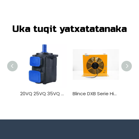
Uka tuqit yatxatatanaka
20VQ 25VQ 35VQ 45VQ Bomba hidráulica ukaxa mä juk’a pachanakwa lurasi
Blince DXB Serie Hidráulico Aceite Cooler Ukaxa mä juk’a pachanakwa lurasi