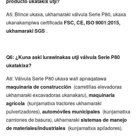
producto ukatakix utji?
A5: Blince ukaxa, ukhamaraki válvula Serie P80, ukaxa 
ukanakampiwa certificada 
FSC, CE, ISO 9001:2015, 
ukhamaraki SGS 
.
Q6: ¿Kuna aski lurawinakas utji válvula Serie P80 
ukatakixa?
A6: Válvula Serie P80 ukaxa wali apnaqatawa 
maquinaria de construcción 
 (carretillas elevadoras 
ukhamaraki excavadoras ukanakaru), 
maquinaria 
agrícola 
 (kunjamatixa tractores ukhamaraki 
pulverizadores), 
automóviles municipales 
 (kunjamatixa 
camiones de basura), ukhamaraki 
sistemas de manejo 
de materiales/industriales 
 (kunjamatixa apiladores).