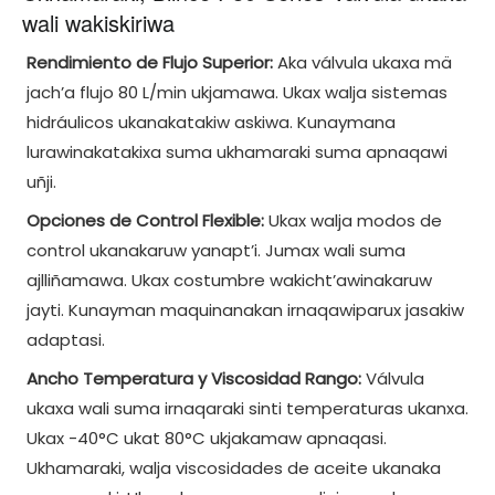
wali wakiskiriwa
Rendimiento de Flujo Superior:
Aka válvula ukaxa mä
jach’a flujo 80 L/min ukjamawa. Ukax walja sistemas
hidráulicos ukanakatakiw askiwa. Kunaymana
lurawinakatakixa suma ukhamaraki suma apnaqawi
uñji.
Opciones de Control Flexible:
Ukax walja modos de
control ukanakaruw yanapt’i. Jumax wali suma
ajlliñamawa. Ukax costumbre wakicht’awinakaruw
jayti. Kunayman maquinanakan irnaqawiparux jasakiw
adaptasi.
Ancho Temperatura y Viscosidad Rango:
Válvula
ukaxa wali suma irnaqaraki sinti temperaturas ukanxa.
Ukax -40°C ukat 80°C ukjakamaw apnaqasi.
Ukhamaraki, walja viscosidades de aceite ukanaka