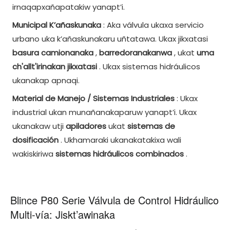
irnaqapxañapatakiw yanapt’i.
Municipal K’añaskunaka
: Aka válvula ukaxa servicio
urbano uka k’añaskunakaru uñtatawa. Ukax jikxatasi
basura camionanaka
,
barredoranakanwa
, ukat
uma
ch'allt'irinakan jikxatasi
. Ukax sistemas hidráulicos
ukanakap apnaqi.
Material de Manejo / Sistemas Industriales
: Ukax
industrial ukan munañanakaparuw yanapt’i. Ukax
ukanakaw utji
apiladores
ukat
sistemas de
dosificación
. Ukhamaraki ukanakatakixa wali
wakiskiriwa
sistemas hidráulicos combinados
.
Blince P80 Serie Válvula de Control Hidráulico
Multi-vía: Jiskt’awinaka