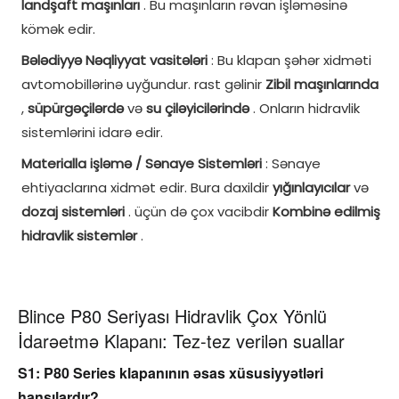
landşaft maşınları
. Bu maşınların rəvan işləməsinə
kömək edir.
Bələdiyyə Nəqliyyat vasitələri
: Bu klapan şəhər xidməti
avtomobillərinə uyğundur. rast gəlinir
Zibil maşınlarında
,
süpürgəçilərdə
və
su çiləyicilərində
. Onların hidravlik
sistemlərini idarə edir.
Materialla işləmə / Sənaye Sistemləri
: Sənaye
ehtiyaclarına xidmət edir. Bura daxildir
yığınlayıcılar
və
dozaj sistemləri
. üçün də çox vacibdir
Kombinə edilmiş
hidravlik sistemlər
.
Blince P80 Seriyası Hidravlik Çox Yönlü
İdarəetmə Klapanı: Tez-tez verilən suallar
S1: P80 Series klapanının əsas xüsusiyyətləri 
hansılardır?