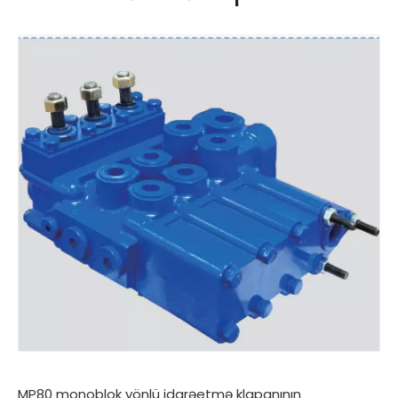
MP80 monoblok yönlü idarəetmə klapanının