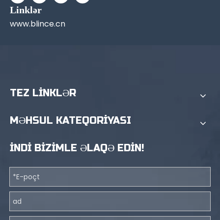
Linklər
www.blince.cn
TEZ LİNKLƏR
MƏHSUL KATEQORİYASI
İNDİ BİZİMLE ƏLAQƏ EDİN!