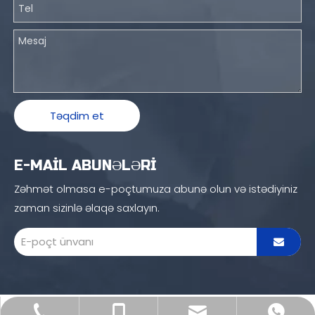
Təqdim et
E-MAİL ABUNƏLƏRİ
Zəhmət olmasa e-poçtumuza abunə olun və istədiyiniz
zaman sizinlə əlaqə saxlayın.
sales16@blince.com
+86-769 8515 6586
+86 132 4232 1601
+86 132 4232 1601