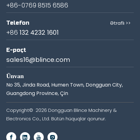
+86-0769 8515 6586
Telefon
Ətraflı >>
+86
132 4232 1601
E-poçt
sales16@blince.com
Ünvan
No 35, Jinda Road, Humen Town, Dongguan City,
Guangdong Province, Çin
Copyright©
2026
Dongguan Blince Machinery &
Electronics Co., Ltd. Bütün hüquqlar qorunur.