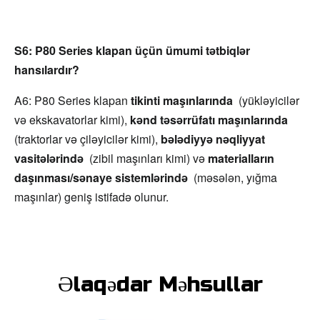
S6: P80 Series klapan üçün ümumi tətbiqlər 
hansılardır?
A6: P80 Series klapan 
tikinti maşınlarında 
 (yükləyicilər 
və ekskavatorlar kimi), 
kənd təsərrüfatı maşınlarında 
(traktorlar və çiləyicilər kimi), 
bələdiyyə nəqliyyat 
vasitələrində 
 (zibil maşınları kimi) və 
materialların 
daşınması/sənaye sistemlərində 
 (məsələn, yığma 
maşınlar) geniş istifadə olunur.
Əlaqədar Məhsullar