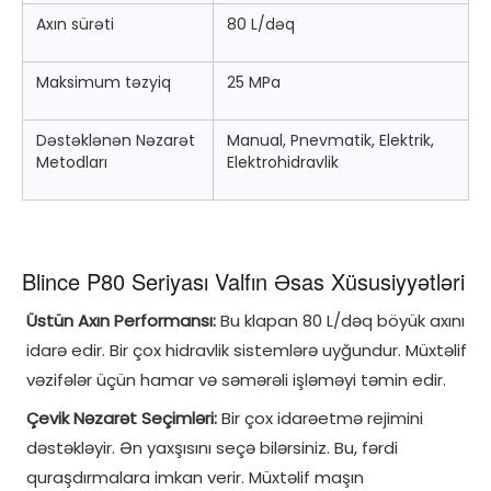
Axın sürəti
80 L/dəq
Maksimum təzyiq
25 MPa
Dəstəklənən Nəzarət
Manual, Pnevmatik, Elektrik,
Metodları
Elektrohidravlik
Blince P80 Seriyası Valfın Əsas Xüsusiyyətləri
Üstün Axın Performansı:
Bu klapan 80 L/dəq böyük axını
idarə edir. Bir çox hidravlik sistemlərə uyğundur. Müxtəlif
vəzifələr üçün hamar və səmərəli işləməyi təmin edir.
Çevik Nəzarət Seçimləri:
Bir çox idarəetmə rejimini
dəstəkləyir. Ən yaxşısını seçə bilərsiniz. Bu, fərdi
quraşdırmalara imkan verir. Müxtəlif maşın