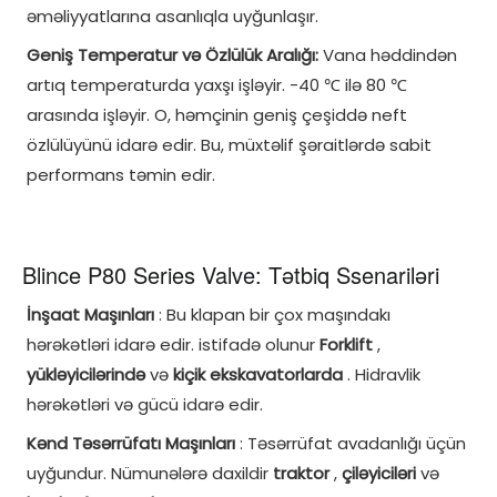
əməliyyatlarına asanlıqla uyğunlaşır.
Geniş Temperatur və Özlülük Aralığı:
Vana həddindən
artıq temperaturda yaxşı işləyir. -40 ℃ ilə 80 ℃
arasında işləyir. O, həmçinin geniş çeşiddə neft
özlülüyünü idarə edir. Bu, müxtəlif şəraitlərdə sabit
performans təmin edir.
Blince P80 Series Valve: Tətbiq Ssenariləri
İnşaat Maşınları
: Bu klapan bir çox maşındakı
hərəkətləri idarə edir. istifadə olunur
Forklift
,
yükləyicilərində
və
kiçik ekskavatorlarda
. Hidravlik
hərəkətləri və gücü idarə edir.
Kənd Təsərrüfatı Maşınları
: Təsərrüfat avadanlığı üçün
uyğundur. Nümunələrə daxildir
traktor
,
çiləyiciləri
və