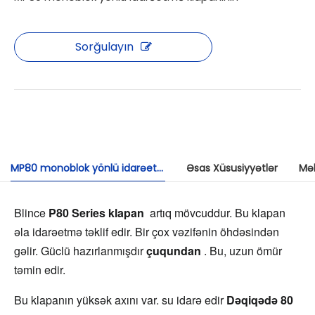
Sorğulayın
MP80 monoblok yönlü idarəetmə klapan
Əsas Xüsusiyyətlər
Məh
Blince 
P80 Series klapan 
 artıq mövcuddur. Bu klapan 
əla idarəetmə təklif edir. Bir çox vəzifənin öhdəsindən 
gəlir. Güclü hazırlanmışdır 
çuqundan 
. Bu, uzun ömür 
təmin edir.
Bu klapanın yüksək axını var. su idarə edir 
Dəqiqədə 80 