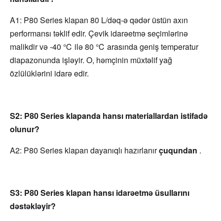
A1: P80 Series klapan 80 L/dəq-ə qədər üstün axın 
performansı təklif edir. Çevik idarəetmə seçimlərinə 
malikdir və -40 ℃ ilə 80 ℃ arasında geniş temperatur 
diapazonunda işləyir. O, həmçinin müxtəlif yağ 
özlülüklərini idarə edir.
S2: P80 Series klapanda hansı materiallardan istifadə 
olunur?
A2: P80 Series klapan dayanıqlı hazırlanır 
çuqundan 
.
S3: P80 Series klapan hansı idarəetmə üsullarını 
dəstəkləyir?