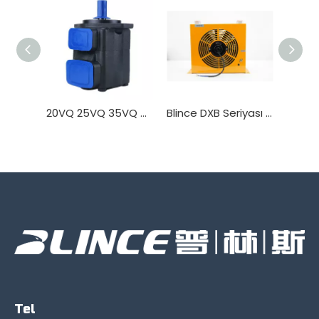
20VQ 25VQ 35VQ 45VQ Hidravlik nasos
Blince DXB Seriyası Hidravlik Yağ Soyuducu İstilik dəyişdiricisi
Tel