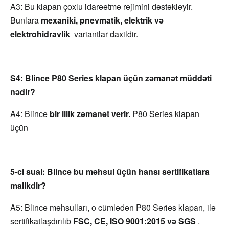
A3: Bu klapan çoxlu idarəetmə rejimini dəstəkləyir. 
Bunlara 
mexaniki, pnevmatik, elektrik və 
elektrohidravlik 
 variantlar daxildir.
S4: Blince P80 Series klapan üçün zəmanət müddəti 
nədir?
A4: Blince 
bir illik zəmanət verir.
 P80 Series klapan 
üçün 
5-ci sual: Blince bu məhsul üçün hansı sertifikatlara 
malikdir?
A5: Blince məhsulları, o cümlədən P80 Series klapan, ilə 
sertifikatlaşdırılıb 
FSC, CE, ISO 9001:2015 və SGS 
.