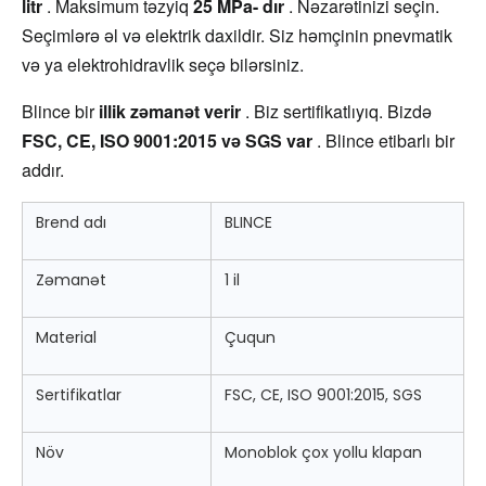
litr 
. Maksimum təzyiq 
25 MPa- dır 
. Nəzarətinizi seçin. 
Seçimlərə əl və elektrik daxildir. Siz həmçinin pnevmatik 
və ya elektrohidravlik seçə bilərsiniz.
Blince bir 
illik zəmanət verir 
. Biz sertifikatlıyıq. Bizdə 
FSC, CE, ISO 9001:2015 və SGS var 
. Blince etibarlı bir 
addır.
Brend adı
BLINCE
Zəmanət
1 il
Material
Çuqun
Sertifikatlar
FSC, CE, ISO 9001:2015, SGS
Növ
Monoblok çox yollu klapan