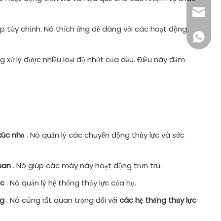
sales16
 lập tùy chỉnh. Nó thích ứng dễ dàng với các hoạt động
+86 132
 xử lý được nhiều loại độ nhớt của dầu. Điều này đảm
xúc nhỏ
. Nó quản lý các chuyển động thủy lực và sức
quan
. Nó giúp các máy này hoạt động trơn tru.
ớc
. Nó quản lý hệ thống thủy lực của họ.
ng
. Nó cũng rất quan trọng đối với
các hệ thống thủy lực