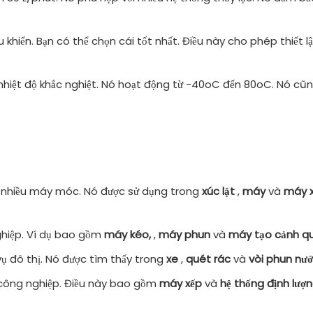
ều khiển. Bạn có thể chọn cái tốt nhất. Điều này cho phép thiết
nhiệt độ khắc nghiệt. Nó hoạt động từ -40oC đến 80oC. Nó cũng
a nhiều máy móc. Nó được sử dụng trong
xúc lật
,
máy
và
máy 
nghiệp. Ví dụ bao gồm
máy kéo,
,
máy phun
và
máy tạo cảnh 
vụ đô thị. Nó được tìm thấy trong
xe
,
quét rác
và
vòi phun nư
 công nghiệp. Điều này bao gồm
máy xếp
và
hệ thống định lượ