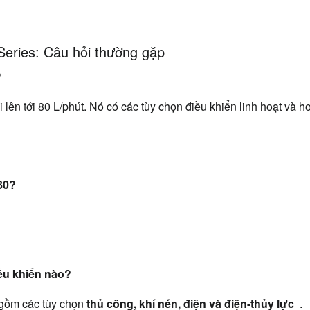
 Series: Câu hỏi thường gặp
?
lên tới 80 L/phút. Nó có các tùy chọn điều khiển linh hoạt và h
80?
ều khiển nào?
gồm các tùy chọn 
thủ công, khí nén, điện và điện-thủy lực 
 .