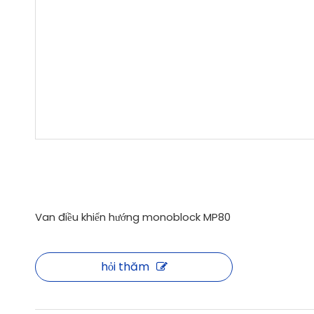
Van điều khiển hướng monoblock MP80
hỏi thăm