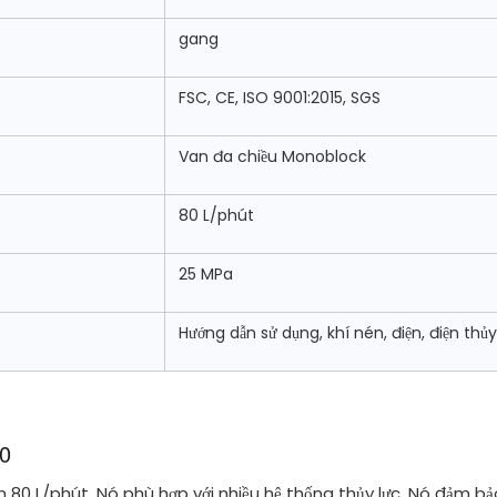
gang
FSC, CE, ISO 9001:2015, SGS
Van đa chiều Monoblock
80 L/phút
25 MPa
Hướng dẫn sử dụng, khí nén, điện, điện thủy
80
lớn 80 L/phút. Nó phù hợp với nhiều hệ thống thủy lực. Nó đảm 