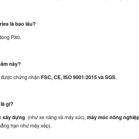
ies là bao lâu?
dòng P80.
hẩm này?
, được chứng nhận 
FSC, CE, ISO 9001:2015 và SGS
.
là gì?
 xây dựng 
 (như xe nâng và máy xúc), 
máy móc nông nghiệp
hẳng hạn như máy xếp).