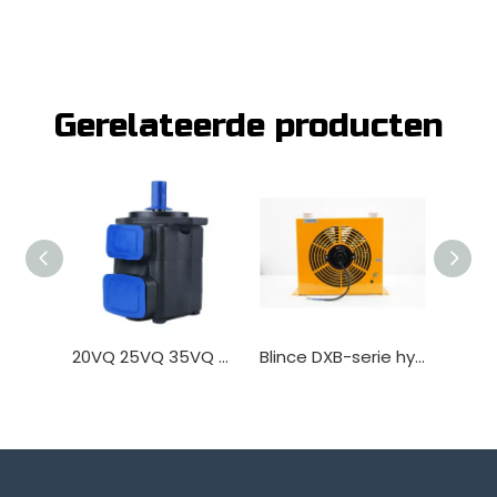
Gerelateerde producten
20VQ 25VQ 35VQ 45VQ Hydraulische pomp
Blince DXB-serie hydraulische oliekoeler-warmtewisselaar