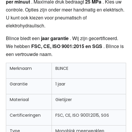
per minuut 
. Maximale druk bedraagt 
​​25 MPa 
. Kies uw 
controle. Opties zijn onder meer handmatig en elektrisch. 
U kunt ook kiezen voor pneumatisch of 
elektrohydraulisch.
Blince biedt een 
jaar garantie 
. Wij zijn gecertificeerd. 
We hebben 
FSC, CE, ISO 9001:2015 en SGS 
. Blince is 
een vertrouwde naam.
Merknaam
BLINCE
Garantie
1 jaar
Materiaal
Gietijzer
Certificeringen
FSC, CE, ISO 9001:2015, SGS
Type
Monoblok meerwegklep