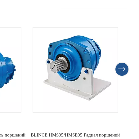
MCR0
л поршений
BLINCE HMS02/HMSE02 Радиал поршений