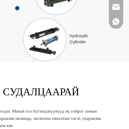
sales16@
+86 132 
 СУДАЛЦААРАЙ
одог. Манай гол бүтээгдэхүүнүүд нь тойрог замын
дравлик цилиндр, жолооны хяналтын хэсэг, гидравлик
эгж юм.