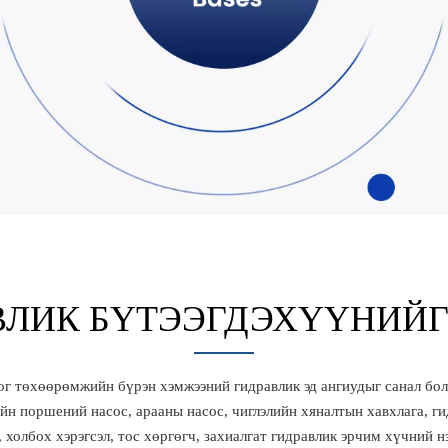
ВЛИК БҮТЭЭГДЭХҮҮНИЙГ
г төхөөрөмжийн бүрэн хэмжээний гидравлик эд ангиудыг санал болг
йн поршений насос, арааны насос, чиглэлийн хяналтын хавхлага, ги
, холбох хэрэгсэл, тос хөргөгч, захиалгат гидравлик эрчим хүчний н