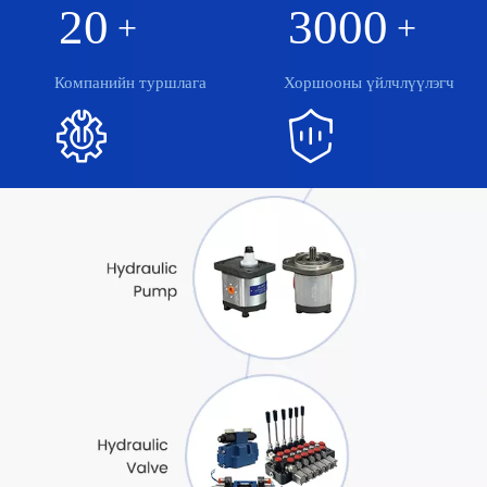
20
3000
+
+
Компанийн туршлага
Хоршооны үйлчлүүлэгч