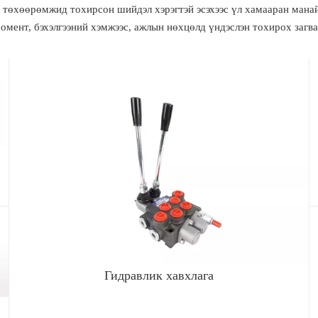
г төхөөрөмжид тохирсон шийдэл хэрэгтэй эсэхээс үл хамааран мана
момент, бэхэлгээний хэмжээс, ажлын нөхцөлд үндэслэн тохирох загва
Гидравлик хавхлага