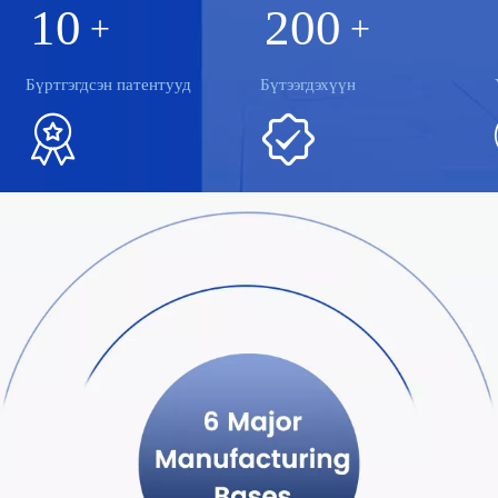
10
200
+
+
Бүртгэгдсэн патентууд
Бүтээгдэхүүн