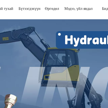
й тухай
Бүтээгдэхүүн
Өргөдөл
Мэдээ, үйл явдал
Бид