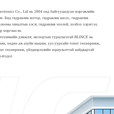
ctronics Co., Ltd нь 2004 онд байгуулагдсан мэргэжлийн
юм. Бид гидравлик мотор, гидравлик насос, гидравлик
лооны хяналтын хэсэг, гидравлик хоолой, холбох хэрэгсэл,
эр мэргэшсэн.
 техникийн дэмжлэг, экспортын туршлагатай BLINCE нь
ин, хөдөө аж ахуйн машин, уул уурхайн тоног төхөөрөмж,
ног төхөөрөмж, үйлдвэрлэлийн зориулалттай найдвартай
олгодог.