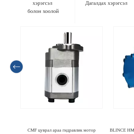
хэрэгсэл
Дагалдах хэрэгсэл
болон хоолой
ор
BLINCE HMS08 цувралын радиаль поршений
BLINCE HMS