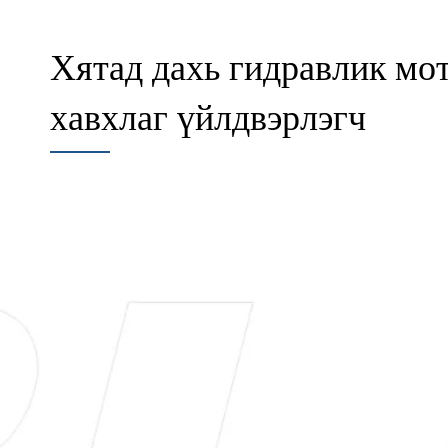
Хятад дахь гидравлик мот
хавхлаг үйлдвэрлэгч