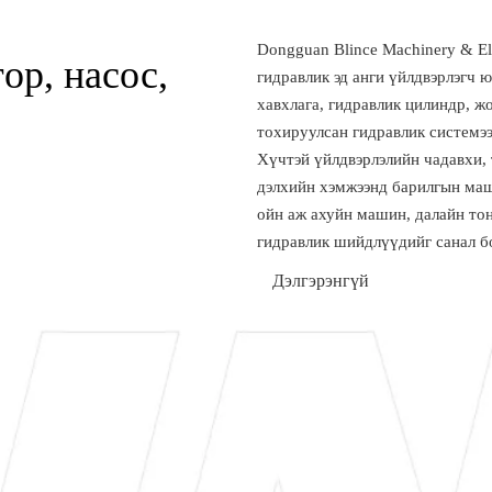
Dongguan Blince Machinery & Ele
ор, насос,
гидравлик эд анги үйлдвэрлэгч 
хавхлага, гидравлик цилиндр, жо
тохируулсан гидравлик системэ
Хүчтэй үйлдвэрлэлийн чадавхи,
дэлхийн хэмжээнд барилгын маш
ойн аж ахуйн машин, далайн то
гидравлик шийдлүүдийг санал б
Дэлгэрэнгүй
уншина уу