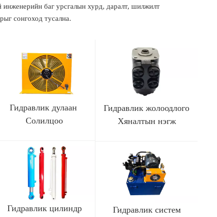
й инженерийн баг урсгалын хурд, даралт, шилжилт
рыг сонгоход тусална.
Гидравлик дулаан
Гидравлик жолоодлого
Солилцоо
Хяналтын нэгж
Гидравлик цилиндр
Гидравлик систем