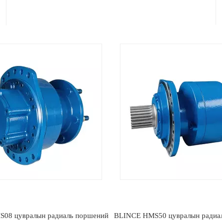
50 цувралын радиаль поршений
BLINCE HMS05/HMSE05 Радиа